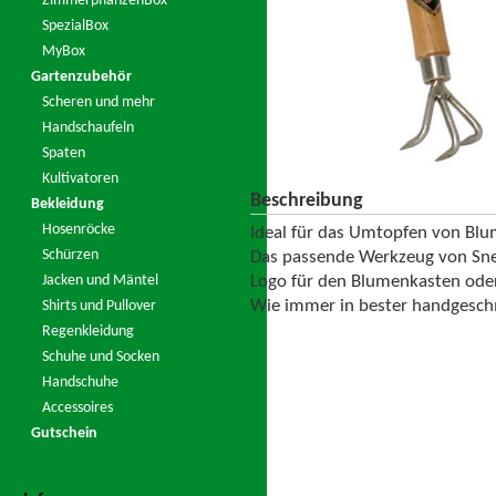
ZimmerpflanzenBox
SpezialBox
MyBox
Gartenzubehör
Scheren und mehr
Handschaufeln
Spaten
Kultivatoren
Beschreibung
Bekleidung
Hosenröcke
Ideal für das Umtopfen von Bl
Schürzen
Das passende Werkzeug von Sne
Logo für den Blumenkasten oder
Jacken und Mäntel
Wie immer in bester handgeschm
Shirts und Pullover
Regenkleidung
Schuhe und Socken
Handschuhe
Accessoires
Gutschein