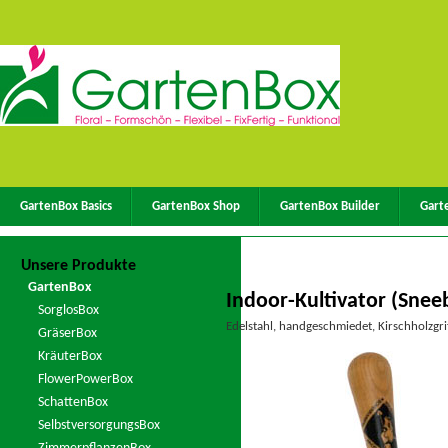
GartenBox Basics
GartenBox Shop
GartenBox Builder
Gart
Unsere Produkte
GartenBox
Indoor-Kultivator (Snee
SorglosBox
Edelstahl, handgeschmiedet, Kirschholzgri
GräserBox
KräuterBox
FlowerPowerBox
SchattenBox
SelbstversorgungsBox