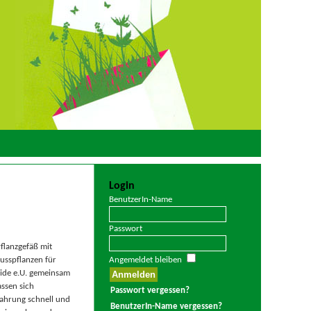
Login
BenutzerIn-Name
Passwort
flanzgefäß mit
usspflanzen für
Angemeldet bleiben
eide e.U. gemeinsam
assen sich
Passwort vergessen?
fahrung schnell und
BenutzerIn-Name vergessen?