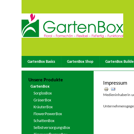
GartenBox Basics
GartenBox Shop
GartenBox Builde
Unsere Produkte
Impressum
GartenBox
SorglosBox
Medieninhaberin u
GräserBox
Unternehmensgege
KräuterBox
FlowerPowerBox
SchattenBox
SelbstversorgungsBox