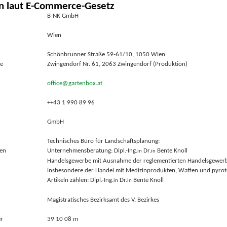
n laut E-Commerce-Gesetz
B-NK GmbH
Wien
Schönbrunner Straße 59-61/10, 1050 Wien
te
Zwingendorf Nr. 61, 2063 Zwingendorf (Produktion)
office@gartenbox.at
++43 1 990 89 96
GmbH
Technisches Büro für Landschaftsplanung:
nen
Unternehmensberatung: Dipl.-Ing.
Dr.
Bente Knoll
in
in
Handelsgewerbe mit Ausnahme der reglementierten Handelsgewerb
insbesondere der Handel mit Medizinprodukten, Waffen und pyro
Artikeln zählen: Dipl.-Ing.
Dr.
Bente Knoll
in
in
Magistratisches Bezirksamt des V. Bezirkes
r
39 10 08 m