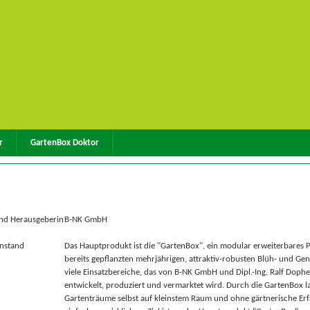
r
GartenBox Doktor
nd Herausgeberin
B-NK GmbH
nstand
Das Hauptprodukt ist die "GartenBox", ein modular erweiterbares P
bereits gepflanzten mehrjährigen, attraktiv-robusten Blüh- und Gen
viele Einsatzbereiche, das von B-NK GmbH und Dipl.-Ing. Ralf Doph
entwickelt, produziert und vermarktet wird. Durch die GartenBox l
Gartenträume selbst auf kleinstem Raum und ohne gärtnerische Er