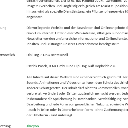
einfach verwirklichen. Ziel ist es, das Hauptprodukt "GartenBox" 
Image zu verhelfen und langfristig erfolgreich am Markt zu positio
hinaus wird als spezielle Dienstleistung, ein Pflanzenpflegeservice 
angeboten.
tung
Die vorliegende Website und der Newsletter sind Onlineangebote d
GmbH im Internet. Unter dieser Web-Adresse, allfälligen Subdoma
Newsletter werden umfangreiche Informations- und Onlinedienste 
Inhalten und Leistungen unseres Unternehmens bereitgestellt.
ntwortlich
Dipl.-Ing.
Dr.
Bente Knoll
in
in
Patrick Posch, B-NK GmbH und Dipl.-Ing. Ralf Dopheide e.U.
Alle Inhalte auf dieser Website sind urheberrechtlich geschützt. Text
Sounds, Animationen und Videos unterliegen dem Schutz des Urhe
anderer Schutzgesetze. Der Inhalt darf nicht zu kommerziellen Zwec
verbreitet, verändert oder Dritten zugänglich gemacht werden. Jed
insbesondere die Speicherung in Datenbanken, Vervielfältigung, Ver
Bearbeitung und jede Form von gewerblicher Nutzung, sowie die We
- auch in Teilen oder in überarbeiteter Form - ohne Zustimmung der
der Urheberin - sind untersagt.
etzung
akaryon