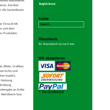
zu einem besonderen
Registrieren
nieren. Darüber
für die GartenBoxen
Suche
er Firma B-NK
ins und dem
zu Produkten,
Warenkorb
Ihr Warenkorb ist noch leer.
Wir akzeptieren
e, Bilder, Grafiken,
berrechts und
ken kopiert,
e Nutzung,
breitung,
itergabe an Dritte
+ Vorauskasse
 Betreiberin bzw.