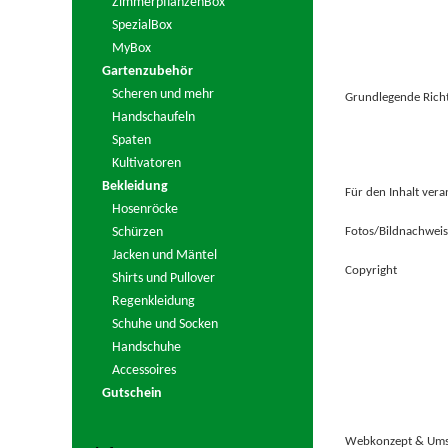
ZimmerpflanzenBox
SpezialBox
MyBox
Gartenzubehör
Scheren und mehr
Grundlegende Rich
Handschaufeln
Spaten
Kultivatoren
Bekleidung
Für den Inhalt vera
Hosenröcke
Fotos/Bildnachweis
Schürzen
Jacken und Mäntel
Copyright
Shirts und Pullover
Regenkleidung
Schuhe und Socken
Handschuhe
Accessoires
Gutschein
Webkonzept & Ums